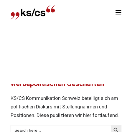
sitionen
Home
Über uns
Unsere Positionen
Newsletter
KS/CS Positionen und
R
Stellungnahmen zu
werbepolitischen Geschäften
KS/CS Kommunikation Schweiz beteiligt sich am
politischen Diskurs mit Stellungnahmen und
Positionen. Diese publizieren wir hier fortlaufend.
Search
Search
for: