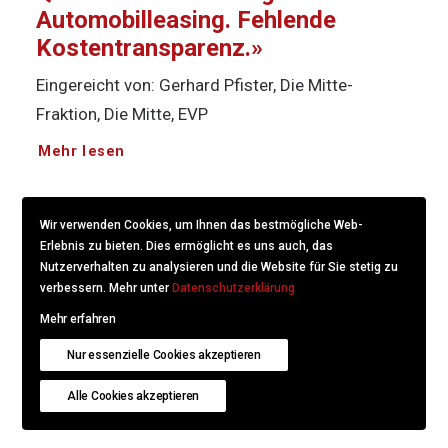
Automobilleasing. Fehlende
Kostentransparenz.»
Eingereicht von: Gerhard Pfister, Die Mitte-
Fraktion, Die Mitte, EVP
Mehr lesen
Wir verwenden Cookies, um Ihnen das bestmögliche Web-
Erlebnis zu bieten. Dies ermöglicht es uns auch, das
Postulat 24.3632: «Unerwünschte
Nutzerverhalten zu analysieren und die Website für Sie stetig zu
Anrufe. Braucht es neue
verbessern. Mehr unter
Datenschutzerklärung
Massnahmen?»
Mehr erfahren
Eingereicht von: Marianne Maret, Die Mitte-
Nur essenzielle Cookies akzeptieren
Fraktion. Die Mitte. EVP. Die Mitte
Alle Cookies akzeptieren
Mehr lesen