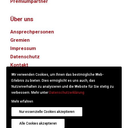
Premiumpartner
Über uns
Ansprechpersonen
Gremien
Impressum
Datenschutz
Kontakt
Wir verwenden Cookies, um Ihnen das bestmögliche Web-
Erlebnis zu bieten. Dies ermöglicht es uns auch, das
Nutzerverhalten zu analysieren und die Website für Sie stetig zu
verbessern. Mehr unter
Datenschutzerklärung
Mehr erfahren
© 2022
KS/CS Kommunikation Schweiz.
Created with
Nur essenzielle Cookies akzeptieren
hitschdesign
.
Alle Cookies akzeptieren