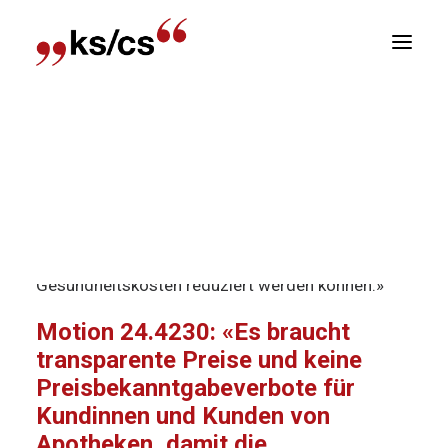
sitionen
Home
Archiv
Motion 24.4230: «Es braucht
Newsletter
transparente Preise und keine
R
Preisbekanntgabeverbote für Kundinnen und
Kunden von Apotheken, damit die
Gesundheitskosten reduziert werden können.»
Motion 24.4230: «Es braucht
transparente Preise und keine
Preisbekanntgabeverbote für
Kundinnen und Kunden von
Apotheken, damit die