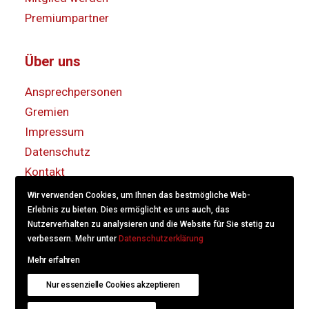
Premiumpartner
Über uns
Ansprechpersonen
Gremien
Impressum
Datenschutz
Kontakt
Wir verwenden Cookies, um Ihnen das bestmögliche Web-
Erlebnis zu bieten. Dies ermöglicht es uns auch, das
Nutzerverhalten zu analysieren und die Website für Sie stetig zu
verbessern. Mehr unter
Datenschutzerklärung
Mehr erfahren
© 2022
KS/CS Kommunikation Schweiz.
Created with
Nur essenzielle Cookies akzeptieren
hitschdesign
.