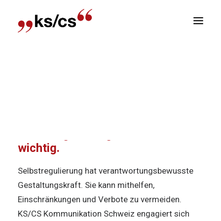
sitionen
Home
Angebot
Selbstregulierung
Newsletter
Bei der politischen
R
Entscheidungsfindung ist die
Selbstregulierung der Branche
wichtig.
Selbstregulierung hat verantwortungsbewusste
Gestaltungskraft. Sie kann mithelfen,
Einschränkungen und Verbote zu vermeiden.
KS/CS Kommunikation Schweiz engagiert sich