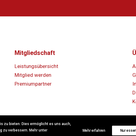
Mitgliedschaft
Ü
Leistungsübersicht
A
Mitglied werden
G
Premiumpartner
I
D
K
 zu bieten. Dies ermöglicht es uns auch,
ig zu verbessern. Mehr unter
Mehr erfahren
Nur essen