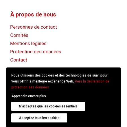
À propos de nous
Personnes de contact
Comités
Mentions légales
Protection des données
Contact
Nous utilisons des cookies et des technologies de suivi pour
vous offrir la meilleure expérience Web.
Vers la déclaration de
protection des données
Apprendre encore plus
© 2022
KS/CS Communication Suisse.
Created with
N'acceptez que les cookies essentiels
hitschdesign
.
Acceptez tous les cookies