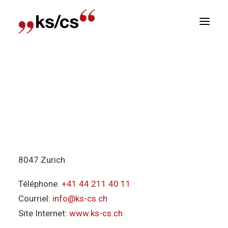
sitions
Mentions légales
Newsletter
Contact
E
KS/CS Communication Suisse
In der Breiti 2
8047 Zurich
Téléphone:
+41 44 211 40 11
Courriel:
info@ks-cs.ch
Site Internet:
www.ks-cs.ch