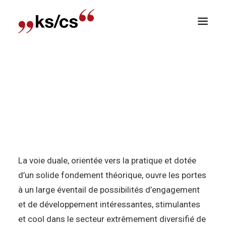
sitions
Accueil
Offre
Examens
Newsletter
Formation spécialisée - la voie
E
royale vers les métiers de la
communication.
La voie duale, orientée vers la pratique et dotée
d’un solide fondement théorique, ouvre les portes
à un large éventail de possibilités d’engagement
et de développement intéressantes, stimulantes
et cool dans le secteur extrêmement diversifié de