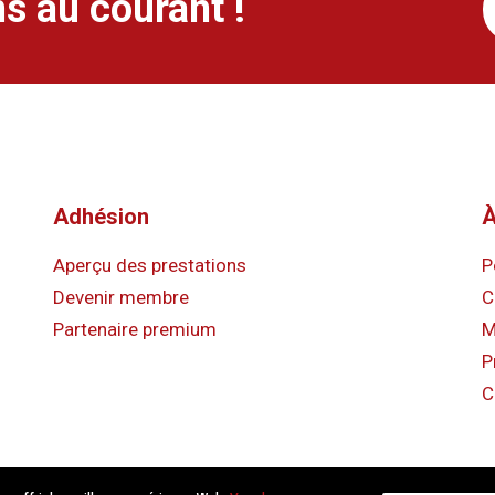
s au courant !
Adhésion
À
Aperçu des prestations
P
Devenir membre
C
Partenaire premium
M
P
C