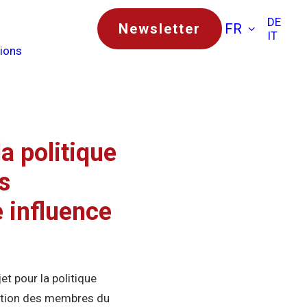
DE
Newsletter
FR
IT
tions
a politique
s
e influence
t pour la politique
osition des membres du