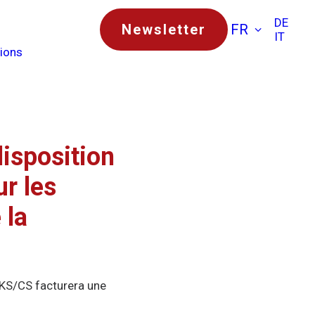
DE
Newsletter
FR
IT
tions
isposition
r les
 la
 KS/CS facturera une