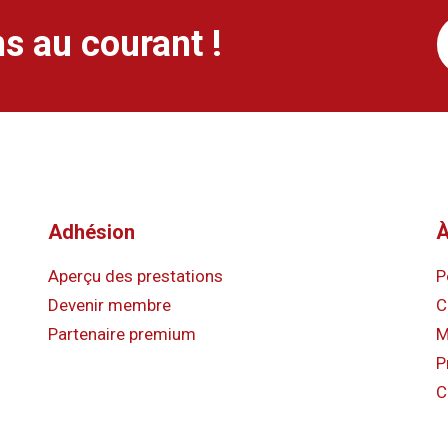
s au courant !
Adhésion
À
Aperçu des prestations
P
Devenir membre
C
Partenaire premium
M
P
C