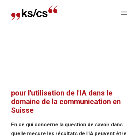
sitions
Accueil
Nouvelles
Conseils juridiques et
Newsletter
pratiques pour l’utilisation de l’IA dans le domaine
de la communication en Suisse
E
Conseils juridiques et pratiques
pour l'utilisation de l'IA dans le
domaine de la communication en
Suisse
En ce qui concerne la question de savoir dans
quelle mesure les résultats de l'IA peuvent être