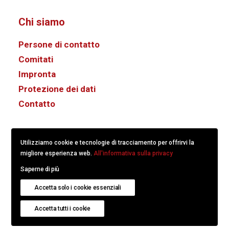
Chi siamo
Persone di contatto
Comitati
Impronta
Protezione dei dati
Contatto
Utilizziamo cookie e tecnologie di tracciamento per offrirvi la
migliore esperienza web.
All'informativa sulla privacy
Saperne di più
© 2022
KS/CS Comunicazione Svizzera.
Created with
Accetta solo i cookie essenziali
hitschdesign
.
Accetta tutti i cookie