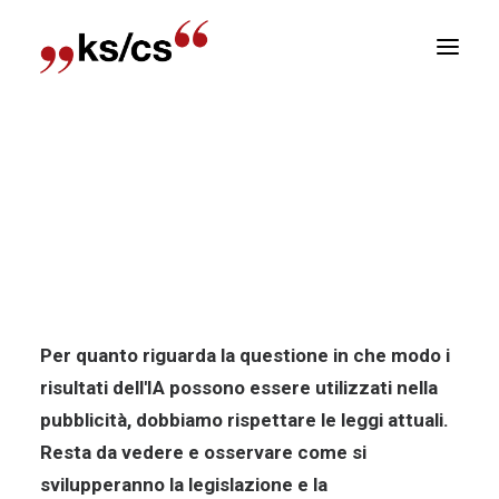
sizioni
Home
Notizia
Aspetti legali dell’uso dell’IA
Newsletter
nella pubblicità in Svizzera
E
Aspetti legali dell'uso dell'IA nella
R
pubblicità in Svizzera
Per quanto riguarda la questione in che modo i
risultati dell'IA possono essere utilizzati nella
pubblicità, dobbiamo rispettare le leggi attuali.
Resta da vedere e osservare come si
svilupperanno la legislazione e la