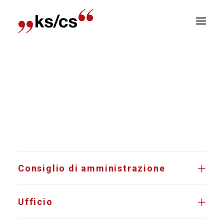
sizioni
Home
Chi siamo
Comitati
Newsletter
Comitati
E
R
Consiglio di amministrazione
Ufficio