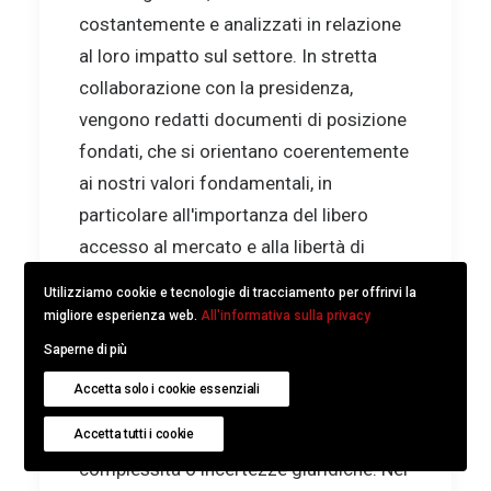
costantemente e analizzati in relazione
al loro impatto sul settore. In stretta
collaborazione con la presidenza,
vengono redatti documenti di posizione
fondati, che si orientano coerentemente
ai nostri valori fondamentali, in
particolare all'importanza del libero
accesso al mercato e alla libertà di
scelta dei consumatori. Particolare
Utilizziamo cookie e tecnologie di tracciamento per offrirvi la
attenzione viene dedicata all'attenta
migliore esperienza web.
All'informativa sulla privacy
verifica che le nuove richieste
Saperne di più
parlamentari non siano già coperte dalle
Accetta solo i cookie essenziali
basi giuridiche esistenti e che ulteriori
regolamentazioni non creino inutili
Accetta tutti i cookie
complessità o incertezze giuridiche. Nel