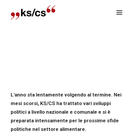
sizioni
Home
Notizia
Per la libertà di pubblicità anche
Newsletter
nel 2025!
E
Per la libertà di pubblicità anche
R
nel 2025!
L'anno sta lentamente volgendo al termine. Nei
mesi scorsi, KS/CS ha trattato vari sviluppi
politici a livello nazionale e comunale e si è
preparata intensamente per le prossime sfide
politiche nel settore alimentare.