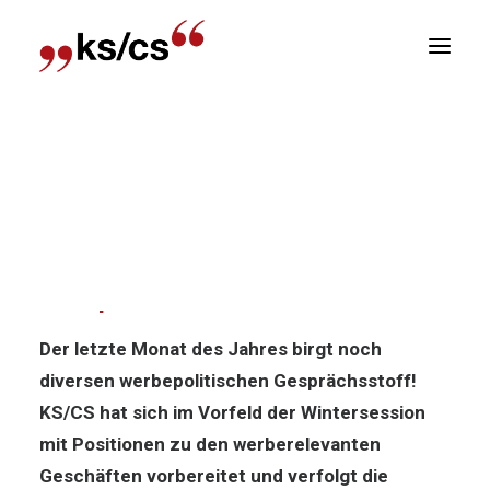
sitionen
Home
News
Politik-News: Werbepolitischer
Newsletter
Endspurt!
R
Politik-News: Werbepolitischer
Endspurt!
Der letzte Monat des Jahres birgt noch
diversen werbepolitischen Gesprächsstoff!
KS/CS hat sich im Vorfeld der Wintersession
mit Positionen zu den werberelevanten
Geschäften vorbereitet und verfolgt die