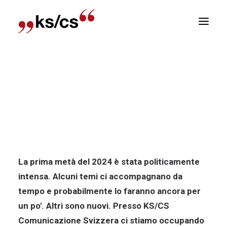
sizioni
Home
Notizia
L’importanza del nostro settore
Newsletter
deve essere difesa!
E
L'importanza del nostro settore
R
deve essere difesa!
La prima metà del 2024 è stata politicamente
intensa. Alcuni temi ci accompagnano da
tempo e probabilmente lo faranno ancora per
un po'. Altri sono nuovi. Presso KS/CS
Comunicazione Svizzera ci stiamo occupando