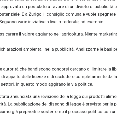
pprovato un postulato a favore di un divieto di pubblicità pe
tanziale. E a Zurigo, il consiglio comunale vuole spegnere tu
Seguono varie iniziative a livello federale, ad esempio:
sicurare il valore aggiunto nell’agricoltura. Niente marketin
hiarazioni ambientali nella pubblicità. Analizzarne le basi p
e autorità che bandiscono concorsi cercano di limitare la libe
e di appalto delle licenze e di escludere completamente dalla 
 settori. In questo modo aggirano la via politica.
 stata annunciata una revisione della legge sui prodotti alime
icità. La pubblicazione del disegno di legge è prevista per la
siamo già preparati e sosterremo il processo politico con u