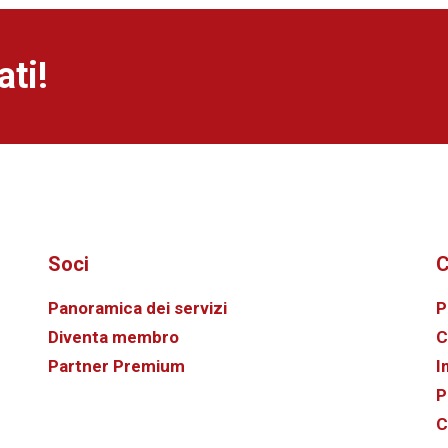
ti!
Soci
C
Panoramica dei servizi
P
Diventa membro
C
Partner Premium
I
P
C