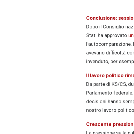
Conclusione: sessio
Dopo il Consiglio naz
Stati ha approvato
un
l’autocomparazione. 
avevano difficoltà co
invenduto, per esempi
Il lavoro politico r
Da parte di KS/CS, dur
Parlamento federale.
decisioni hanno sempr
nostro lavoro politico
Crescente pressione 
La pressione sulla pu