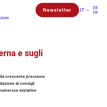
DE
Newsletter
IT
FR
zioni
erna e sugli
lla crescente pressione
edazione di consigli
di numerose iniziative