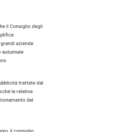
e il Consiglio degli
plifica
 grandi aziende
o autunnale
ore.
bblicità trattate dal
ché le relative
sizionamento del
io, il consiglio