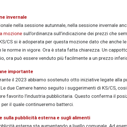
ne invernale
ionale nella sessione autunnale, nella sessione invernale anch
a mozione
sull’ordinanza sull’indicazione dei prezzi che sem
KS/CS si è adoperata per questa mozione dato che anche le
n le norme in vigore. Ora è stata fatta chiarezza. Un cappott
o, ora può essere venduto più facilmente a un prezzo inferi
imane importante
ante il 2023 abbiamo sostenuto otto iniziative legate alla pu
 Le due Camere hanno seguito i suggerimenti di KS/CS, cosic
e favorito l’industria pubblicitaria. Questo conferma il po
 per il quale continueremo batterci.
sulla pubblicità esterna e sugli alimenti
bblicità esterna sta aumentando a livello comunale. Ad esemp