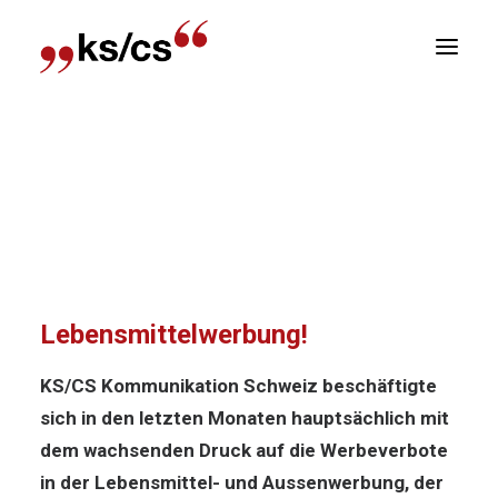
sitionen
Home
News
Wachsender Druck auf die
Newsletter
Aussen- und Lebensmittelwerbung!
R
Wachsender Druck auf die
Aussen- und
Lebensmittelwerbung!
KS/CS Kommunikation Schweiz beschäftigte
sich in den letzten Monaten hauptsächlich mit
dem wachsenden Druck auf die Werbeverbote
in der Lebensmittel- und Aussenwerbung, der