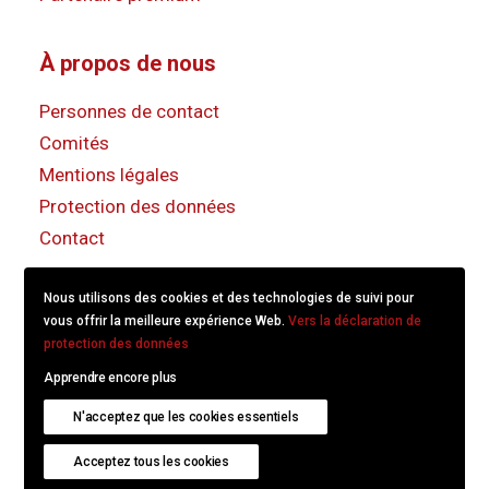
À propos de nous
Personnes de contact
Comités
Mentions légales
Protection des données
Contact
Nous utilisons des cookies et des technologies de suivi pour
vous offrir la meilleure expérience Web.
Vers la déclaration de
protection des données
Apprendre encore plus
© 2022
KS/CS Communication Suisse.
Created with
N'acceptez que les cookies essentiels
hitschdesign
.
Acceptez tous les cookies