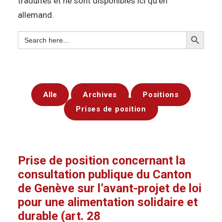
traduites et ne sont disponibles ici qu’en
allemand.
Search
Search
for:
Alle
Archives
Positions
Prises de position
Prise de position concernant la
consultation publique du Canton
de Genève sur l’avant-projet de loi
pour une alimentation solidaire et
durable (art. 28