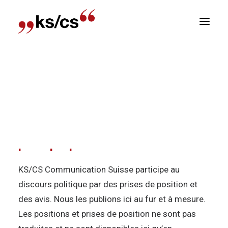
sitions
Accueil
À propos de nous
Nos positions
Newsletter
KS/CS Positions et prises de
E
position sur les affaires de
politique publicitaire
KS/CS Communication Suisse participe au
discours politique par des prises de position et
des avis. Nous les publions ici au fur et à mesure.
Les positions et prises de position ne sont pas