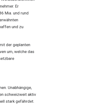
-nehmer. Er
86 Mia. und rund
e erwähnten
haffen und zu
it der geplanten
iven um, welche das
setzbare
onen. Unabhängige,
en schweizweit aktiv
ell stark gefährdet.