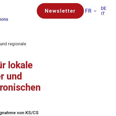
DE
Newsletter
FR
IT
tions
 und regionale
r lokale
er und
ronischen
ungnahme von KS/CS