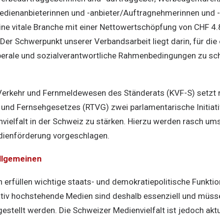
edienanbieterinnen und -anbieter/Auftragnehmerinnen und 
eine vitale Branche mit einer Nettowertschöpfung von CHF 4.
Der Schwerpunkt unserer Verbandsarbeit liegt darin, für di
berale und sozialverantwortliche Rahmenbedingungen zu sc
erkehr und Fernmeldewesen des Ständerats (KVF-S) setzt m
und Fernsehgesetzes (RTVG) zwei parlamentarische Initiat
nvielfalt in der Schweiz zu stärken. Hierzu werden rasch um
ienförderung vorgeschlagen.
llgemeinen
 erfüllen wichtige staats- und demokratiepolitische Funkti
itativ hochstehende Medien sind deshalb essenziell und müss
estellt werden. Die Schweizer Medienvielfalt ist jedoch aktu