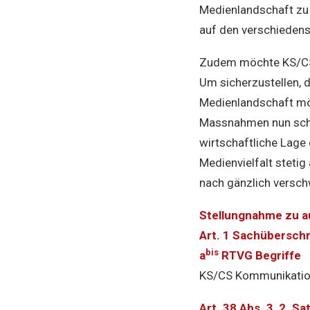
Medienlandschaft zu
auf den verschiedens
Zudem möchte KS/CS K
Um sicherzustellen, 
Medienlandschaft mög
Massnahmen nun schn
wirtschaftliche Lage
Medienvielfalt steti
nach gänzlich versch
Stellungnahme zu a
Art. 1 Sachüberschri
bis
a
RTVG Begriffe
KS/CS Kommunikation
Art. 38 Abs. 3, 2. 