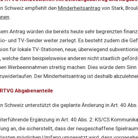
n Schweiz empfiehlt den
Minderheitsantrag
von Stark, Brouli
hnen
.
sem Antrag würden die bereits heute sehr begrenzten finanzi
io- und TV-Sender weiter zerlegt. Es besteht zudem die Gefa
ion für lokale TV-Stationen, neue, überwiegend subventionie
, welche dann beispielsweise anderen nicht staatlich geför
ppen Werbeeinnahmen streitig machen. Dies würde dem Sinn
widerlaufen. Der Minderheitsantrag ist deshalb abzulehne
2 RTVG Abgabenanteile
Schweiz unterstützt die geplante Änderung in Art. 40 Abs.
iterführende Ergänzung in Art. 40 Abs. 2: KS/CS Kommunika
ung an, die sicherstellt, dass der neugeschaffene Spielr
grössten möglichen Umfang umgesetzt wird, dass vorgeseh