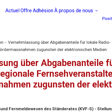
Actuel
Offre
Adhésion
À propos de nous
Posi
on
Vernehmlassung über Abgabenanteile für lokale Radio-
 Fördermassnahmen zugunsten der elektronischen Medien
ung über Abgabenanteile fü
regionale Fernsehveranstalt
ahmen zugunsten der elekt
 und Fernmeldewesen des Ständerates (KVF-S) - Stell