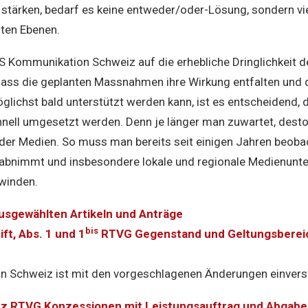
 stärken, bedarf es keine entweder/oder-Lösung, sondern 
ten Ebenen.
ommunikation Schweiz auf die erhebliche Dringlichkeit de
dass die geplanten Massnahmen ihre Wirkung entfalten und 
lichst bald unterstützt werden kann, ist es entscheidend, 
ell umgesetzt werden. Denn je länger man zuwartet, desto
 der Medien. So muss man bereits seit einigen Jahren beoba
g abnimmt und insbesondere lokale und regionale Medienun
winden.
usgewählten Artikeln und Anträge
bis
ft, Abs. 1 und 1
RTVG Gegenstand und Geltungsbereich
 Schweiz ist mit den vorgeschlagenen Änderungen einver
Satz RTVG Konzessionen mit Leistungsauftrag und Abgabe