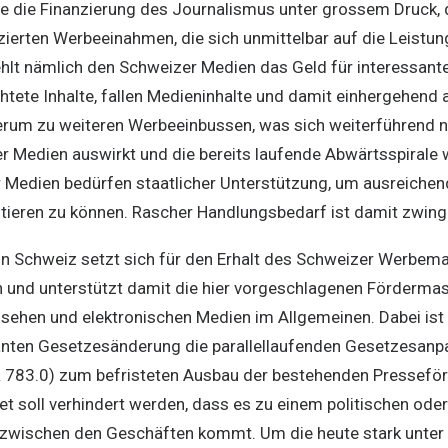
e die Finanzierung des Journalismus unter grossem Druck, d
ierten Werbeeinahmen, die sich unmittelbar auf die Leistun
hlt nämlich den Schweizer Medien das Geld für interessante
htete Inhalte, fallen Medieninhalte und damit einhergehend
erum zu weiteren Werbeeinbussen, was sich weiterführend n
r Medien auswirkt und die bereits laufende Abwärtsspirale w
 Medien bedürfen staatlicher Unterstützung, um ausreichend 
tieren zu können. Rascher Handlungsbedarf ist damit zwing
 Schweiz setzt sich für den Erhalt des Schweizer Werbema
 und unterstützt damit die hier vorgeschlagenen Förderma
nsehen und elektronischen Medien im Allgemeinen. Dabei ist 
nten Gesetzesänderung die parallellaufenden Gesetzesan
 783.0) zum befristeten Ausbau der bestehenden Presseför
et soll verhindert werden, dass es zu einem politischen oder
wischen den Geschäften kommt. Um die heute stark unter