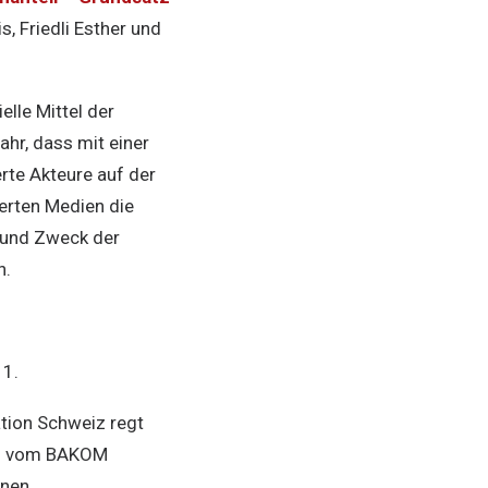
s, Friedli Esther und
elle Mittel der
hr, dass mit einer
rte Akteure auf der
derten Medien die
 und Zweck der
n.
 1.
tion Schweiz regt
aum vom BAKOM
enen