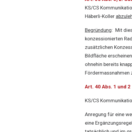
KS/CS Kommunikatio
Häberli-Koller
abzule
Begründung
: Mit die
konzessionierten Rad
zusätzlichen Konzess
Bildfläche erscheinen
ohnehin bereits kna
Fördermassnahmen zu
Art. 40 Abs. 1 und 
KS/CS Kommunikation 
Anregung für eine we
eine Ergänzungsregel
tatsächlich und im 