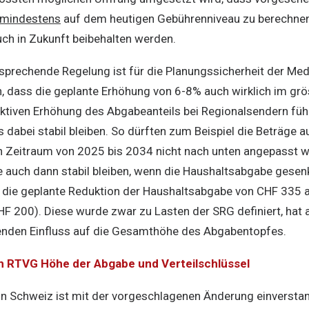
mindestens
auf dem heutigen Gebührenniveau zu berechnen
uch in Zukunft beibehalten werden.
tsprechende Regelung ist für die Planungssicherheit der Me
n, dass die geplante Erhöhung von 6-8% auch wirklich im gr
ktiven Erhöhung des Abgabeanteils bei Regionalsendern füh
abei stabil bleiben. So dürften zum Beispiel die Beträge au
 Zeitraum von 2025 bis 2034 nicht nach unten angepasst w
uch dann stabil bleiben, wenn die Haushaltsabgabe gesenk
f die geplante Reduktion der Haushaltsabgabe von CHF 335 
CHF 200). Diese wurde zwar zu Lasten der SRG definiert, hat
enden Einfluss auf die Gesamthöhe des Abgabentopfes.
. h RTVG Höhe der Abgabe und Verteilschlüssel
 Schweiz ist mit der vorgeschlagenen Änderung einversta