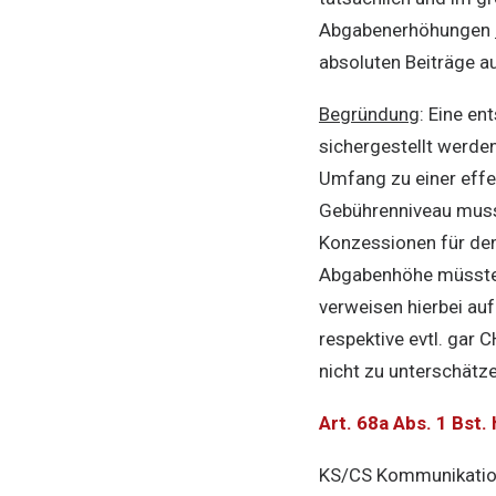
Abgabenerhöhungen
absoluten Beiträge a
Begründung
: Eine en
sichergestellt werde
Umfang zu einer effe
Gebührenniveau muss d
Konzessionen für den
Abgabenhöhe müsste a
verweisen hierbei au
respektive evtl. gar 
nicht zu unterschätz
Art. 68a Abs. 1 Bst
KS/CS Kommunikation