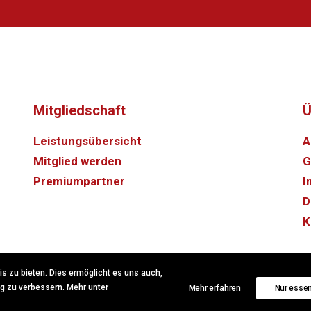
Mitgliedschaft
Ü
Leistungsübersicht
A
Mitglied werden
G
Premiumpartner
I
D
K
 zu bieten. Dies ermöglicht es uns auch,
ig zu verbessern. Mehr unter
Mehr erfahren
Nur essen
chdesign
.