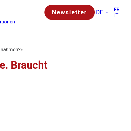
FR
Newsletter
DE
IT
itionen
ssnahmen?»
e. Braucht