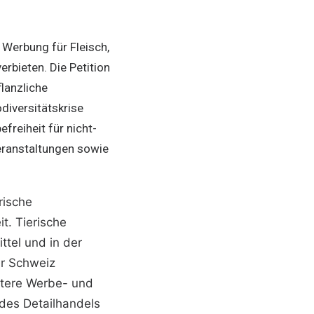
 Werbung für Fleisch,
rbieten. Die Petition
lanzliche
diversitätskrise
reiheit für nicht-
eranstaltungen sowie
rische
t. Tierische
ttel und in der
er Schweiz
utere Werbe- und
des Detailhandels