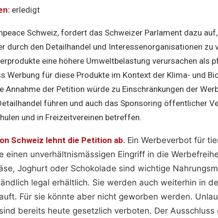
en:
erledigt
enpeace Schweiz, fordert das Schweizer Parlament dazu auf,
r durch den Detailhandel und Interessenorganisationen zu ve
ierprodukte eine höhere Umweltbelastung verursachen als pf
s Werbung für diese Produkte im Kontext der Klima- und Bio
ne Annahme der Petition würde zu Einschränkungen der Werbef
etailhandel führen und auch das Sponsoring öffentlicher V
hulen und in Freizeitvereinen betreffen.
n Schweiz lehnt die Petition ab.
E
in Werbeverbot für tie
 einen unverhältnismässigen Eingriff in die Werbefreihei
äse, Joghurt oder Schokolade sind wichtige Nahrungsmi
ändlich legal erhältlich. Sie werden auch weiterhin in d
auft. Für sie könnte aber nicht geworben werden. Unla
ind bereits heute gesetzlich verboten. Der Ausschluss 