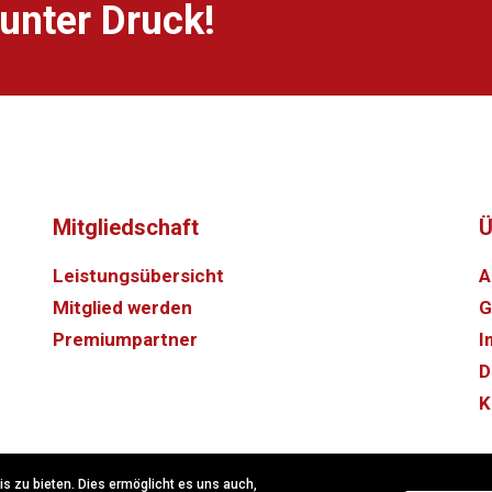
unter Druck!
Mitgliedschaft
Ü
Leistungsübersicht
A
Mitglied werden
G
Premiumpartner
I
D
K
 zu bieten. Dies ermöglicht es uns auch,