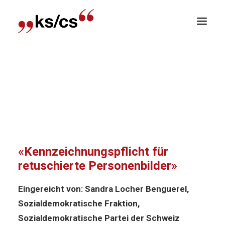
sitionen
Home
Archiv
Postulat 23.362:
Newsletter
«Kennzeichnungspflicht für retuschierte
R
Personenbilder»
Postulat 23.362:
«Kennzeichnungspflicht für
retuschierte Personenbilder»
Eingereicht von: Sandra Locher Benguerel,
Sozialdemokratische Fraktion,
Sozialdemokratische Partei der Schweiz