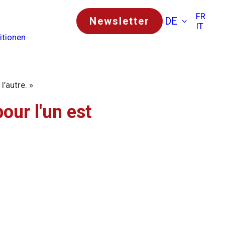
FR
Newsletter
DE
IT
itionen
l’autre. »
our l'un est