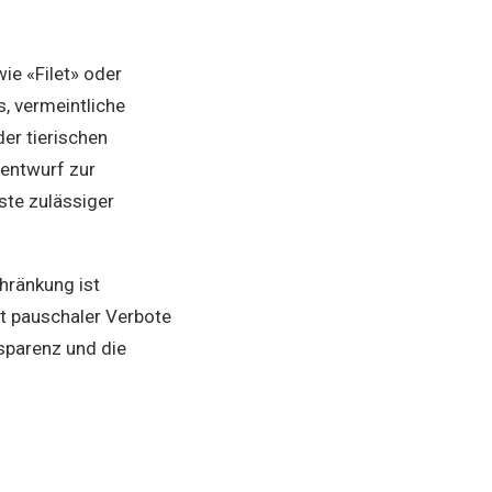
ie «Filet» oder
s, vermeintliche
er tierischen
sentwurf zur
ste zulässiger
hränkung ist
tt pauschaler Verbote
sparenz und die