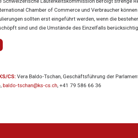
e Schweizerische Lauterkeitskommission befolgt strenge R
ternational Chamber of Commerce und Verbraucher könne
ulierungen sollten erst eingeführt werden, wenn die besteh
chöpft sind und die Umstände des Einzelfalls berücksichti
 KS/CS:
Vera Baldo-Tschan, Geschäftsführung der Parlamen
»,
baldo-tschan@ks-cs.ch
, +41 79 586 66 36