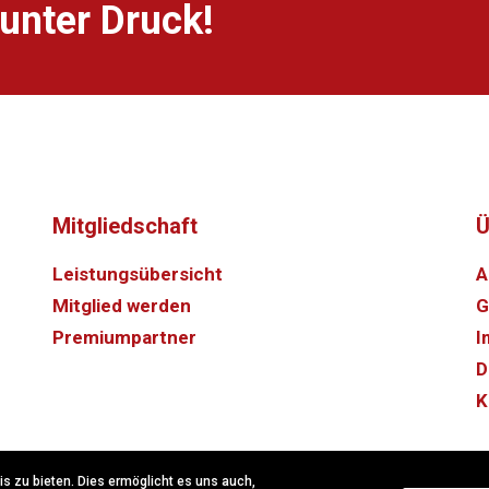
unter Druck!
Mitgliedschaft
Ü
Leistungsübersicht
A
Mitglied werden
G
Premiumpartner
I
D
K
 zu bieten. Dies ermöglicht es uns auch,