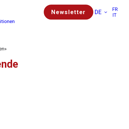
FR
Newsletter
DE
IT
itionen
en»
ende