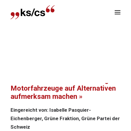
sitionen
Home
Archiv
Pa. Iv. 22.436: «In der Werbung
Newsletter
für Motorfahrzeuge auf Alternativen aufmerksam
R
machen »
Pa. Iv. 22.436: «In der Werbung für
Motorfahrzeuge auf Alternativen
aufmerksam machen »
Eingereicht von: Isabelle Pasquier-
Eichenberger, Grüne Fraktion, Grüne Partei der
Schweiz