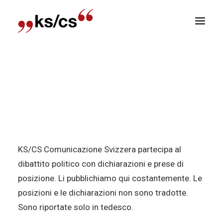
sizioni
Home
Chi siamo
Le nostre posizioni
Newsletter
KS/CS Posizioni e dichiarazioni su
E
questioni di politica pubblicitaria
R
KS/CS Comunicazione Svizzera partecipa al
dibattito politico con dichiarazioni e prese di
posizione. Li pubblichiamo qui costantemente. Le
posizioni e le dichiarazioni non sono tradotte.
Sono riportate solo in tedesco.
Search