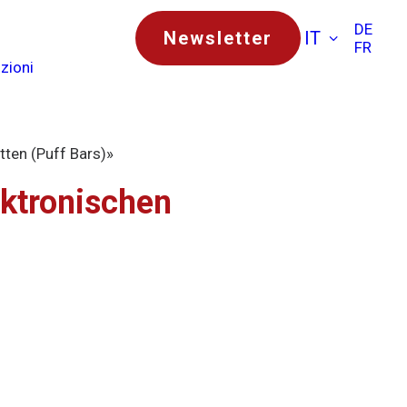
DE
Newsletter
IT
FR
zioni
tten (Puff Bars)»
ektronischen