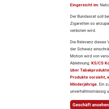
Eingereicht im:
Natio
Der Bundesrat soll b
Zigaretten so anzupa
verboten wird.
Die Relevanz dieses 
der Schweiz einschrä
Motion wird von versc
Ablehnung.
KS/CS Ko
über Tabakprodukte 
Produkte vorsieht,
Minderjährige.
Ein z
unverhältnismässig un
Geschäft ansehen