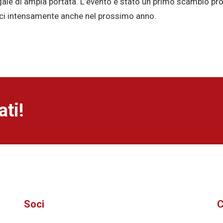
le di ampia portata. L’evento è stato un primo scambio prod
ci intensamente anche nel prossimo anno.
ti!
Soci
C