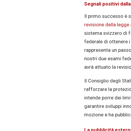
Segnali positivi dall
Il primo successo è s
revisione della legge
sistema svizzero di 
federale di ottenere 
rappresenta un passo
nostri due esami fede
avrà attuato la revisi
Il Consiglio degli St
rafforzare la protezio
intende porre dei limit
garantire sviluppi inn
mozione e ha pubbli
La pubblicità estern