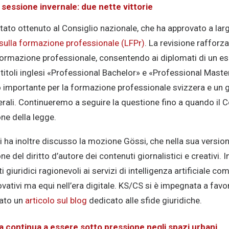
a sessione invernale: due nette vittorie
tato ottenuto al Consiglio nazionale, che ha approvato a la
 sulla formazione professionale (LFPr)
. La revisione rafforza
formazione professionale, consentendo ai diplomati di un e
i titoli inglesi «Professional Bachelor» e «Professional Maste
 importante per la formazione professionale svizzera e un 
rali. Continueremo a seguire la questione fino a quando il C
one della legge.
ati ha inoltre discusso la mozione Gössi, che nella sua versi
ne del diritto d’autore dei contenuti giornalistici e creativi.
i giuridici ragionevoli ai servizi di intelligenza artificiale co
ovativi ma equi nell’era digitale. KS/CS si è impegnata a favo
cato un
articolo sul blog
dedicato alle sfide giuridiche.
a continua a essere sotto pressione negli spazi urbani