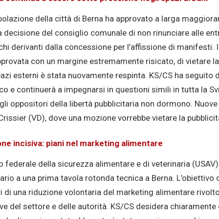
polazione della città di Berna ha approvato a larga maggioranz
 decisione del consiglio comunale di non rinunciare alle entr
chi derivanti dalla concessione per l’affissione di manifesti.
rovata con un margine estremamente risicato, di vietare la 
azi esterni è stata nuovamente respinta. KS/CS ha seguito 
o e continuerà a impegnarsi in questioni simili in tutta la Sv
 gli oppositori della libertà pubblicitaria non dormono. Nuove 
rissier (VD), dove una mozione vorrebbe vietare la pubblici
e incisiva: piani nel marketing alimentare
io federale della sicurezza alimentare e di veterinaria (USAV) 
tario a una prima tavola rotonda tecnica a Berna. L’obiettivo
stri di una riduzione volontaria del marketing alimentare rivolt
ive del settore e delle autorità. KS/CS desidera chiaramente 