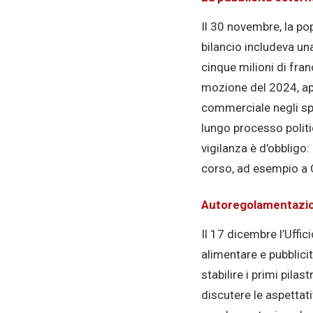
Il 30 novembre, la po
bilancio includeva una
cinque milioni di fran
mozione del 2024, app
commerciale negli sp
lungo processo politic
vigilanza è d’obbligo:
corso, ad esempio a C
Autoregolamentazion
Il 17 dicembre l’Uffic
alimentare e pubblici
stabilire i primi pila
discutere le aspettat