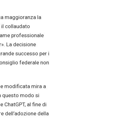
rga maggioranza la
 il collaudato
same professionale
r». La decisione
grande successo per i
onsiglio federale non
one modificata mira a
 In questo modo si
me ChatGPT, al fine di
re dell’adozione della