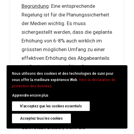
Begründung
: Eine entsprechende
Regelung ist für die Planungssicherheit
der Medien wichtig. Es muss
sichergestellt werden, dass die geplante
Erhöhung von 6-8% auch wirklich im
grössten möglichen Umfang zu einer
effektiven Erhöhung des Abgabeanteils
bei Regionalsendern führt. Das
Nous utilisons des cookies et des technologies de suivi pour
Gebührenniveau muss dabei stabil
vous offrir la meilleure expérience Web.
Vers la déclaration de
bleiben. So dürften zum Beispiel die
protection des données
Beträge aus den erteilten Konzessionen
Apprendre encore plus
für den Zeitraum von 2025 bis 2034
N'acceptez que les cookies essentiels
nicht nach unten angepasst werden.
Oder die Abgabenhöhe müsste auch
Acceptez tous les cookies
dann stabil bleiben, wenn die