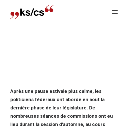
sitions
Accueil
Nouvelles
Pour une liberté
Newsletter
économique et publicitaire forte !
E
Pour une liberté économique et
publicitaire forte !
Après une pause estivale plus calme, les
politiciens fédéraux ont abordé en août la
dernière phase de leur législature. De
nombreuses séances de commissions ont eu
lieu durant la session d'automne, au cours