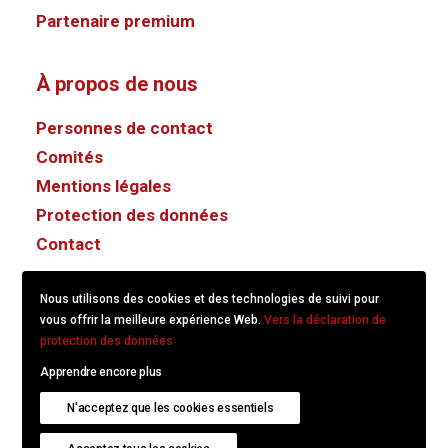
Partenaire premium
À propos de nous
Personnes de contact
Comités
Mentions légales
Protection des données
Contact
Nous utilisons des cookies et des technologies de suivi pour
vous offrir la meilleure expérience Web.
Vers la déclaration de
protection des données
Apprendre encore plus
© 2022
KS/CS Communication Suisse.
Created with
N'acceptez que les cookies essentiels
hitschdesign
.