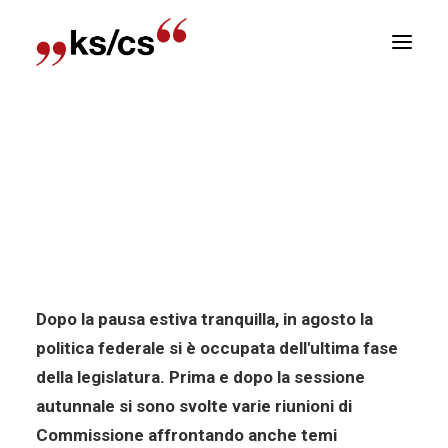
sizioni
Home
Notizia
Lavoriamo per una libertà
Newsletter
economica e pubblicitaria
E
Lavoriamo per una libertà
R
economica e pubblicitaria
Dopo la pausa estiva tranquilla, in agosto la
politica federale si è occupata dell'ultima fase
della legislatura. Prima e dopo la sessione
autunnale si sono svolte varie riunioni di
Commissione affrontando anche temi