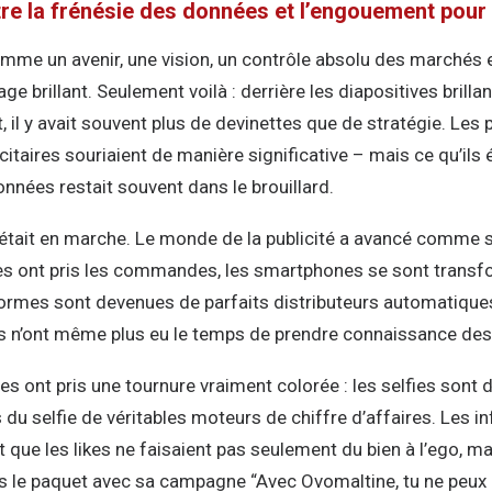
tre la frénésie des données et l’engouement pour
omme un avenir, une vision, un contrôle absolu des marchés
 brillant. Seulement voilà : derrière les diapositives brill
il y avait souvent plus de devinettes que de stratégie. Les
citaires souriaient de manière significative – mais ce qu’ils é
nées restait souvent dans le brouillard.
 était en marche. Le monde de la publicité a avancé comme s’i
s ont pris les commandes, les smartphones se sont transfo
formes sont devenues de parfaits distributeurs automatiqu
u’ils n’ont même plus eu le temps de prendre connaissance des
ses ont pris une tournure vraiment colorée : les selfies son
s du selfie de véritables moteurs de chiffre d’affaires. Les i
 que les likes ne faisaient pas seulement du bien à l’ego, m
s le paquet avec sa campagne “Avec Ovomaltine, tu ne peux 