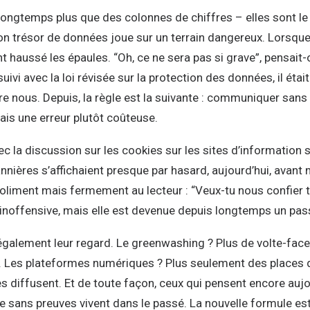
ongtemps plus que des colonnes de chiffres – elles sont le 
on trésor de données joue sur un terrain dangereux. Lorsque l
 haussé les épaules. “Oh, ce ne sera pas si grave”, pensait-o
ivi avec la loi révisée sur la protection des données, il était 
re nous. Depuis, la règle est la suivante : communiquer sans 
ais une erreur plutôt coûteuse.
vec la discussion sur les cookies sur les sites d’informatio
annières s’affichaient presque par hasard, aujourd’hui, avan
liment mais fermement au lecteur : “Veux-tu nous confier t
noffensive, mais elle est devenue depuis longtemps un pas
t également leur regard. Le greenwashing ? Plus de volte-fa
. Les plateformes numériques ? Plus seulement des places 
s diffusent. Et de toute façon, ceux qui pensent encore aujo
sans preuves vivent dans le passé. La nouvelle formule est l