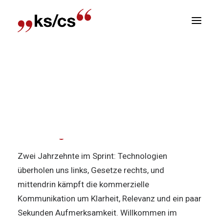
sitionen
Home
Aktuell
100 Jahre KS/CS
Von Big
Newsletter
Data zur Echtzeit-KI – Werbung
R
Von Big Data zur Echtzeit-KI –
Werbung
Zwei Jahrzehnte im Sprint: Technologien
überholen uns links, Gesetze rechts, und
mittendrin kämpft die kommerzielle
Kommunikation um Klarheit, Relevanz und ein paar
Sekunden Aufmerksamkeit. Willkommen im