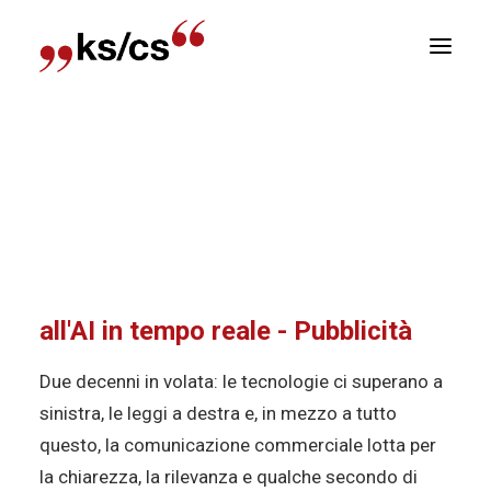
sizioni
Home
Attuale
100 Anni KS/CS
100 anni di
Newsletter
KS/CS: dai big data all’AI in tempo reale –
Pubblicità
E
R
100 anni di KS/CS: dai big data
all'AI in tempo reale - Pubblicità
Due decenni in volata: le tecnologie ci superano a
sinistra, le leggi a destra e, in mezzo a tutto
questo, la comunicazione commerciale lotta per
la chiarezza, la rilevanza e qualche secondo di