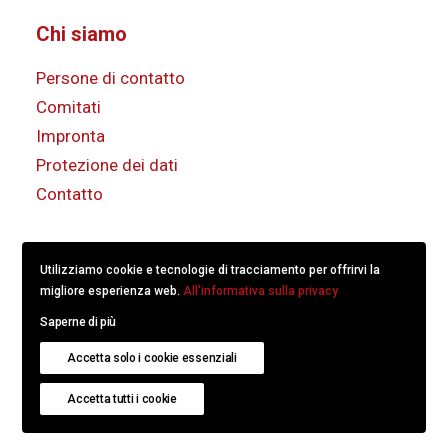
Chi siamo
Persone di contatto
Comitati
Impronta
Protezione dei dati
Contatto
Utilizziamo cookie e tecnologie di tracciamento per offrirvi la
migliore esperienza web.
All'informativa sulla privacy
Saperne di più
© 2022
KS/CS Comunicazione Svizzera.
Created with
Accetta solo i cookie essenziali
hitschdesign
.
Accetta tutti i cookie