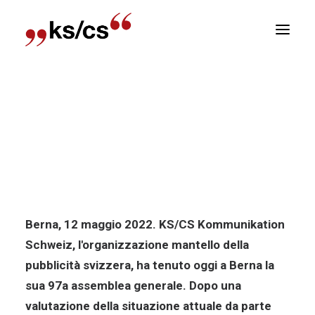
sizioni
Home
Comunicato stampa
“La libertà di fare
Newsletter
pubblicità non può essere data per scontata!”.
E
"La libertà di fare pubblicità non
R
può essere data per scontata!".
Berna, 12 maggio 2022. KS/CS Kommunikation
Schweiz, l'organizzazione mantello della
pubblicità svizzera, ha tenuto oggi a Berna la
sua 97a assemblea generale. Dopo una
valutazione della situazione attuale da parte