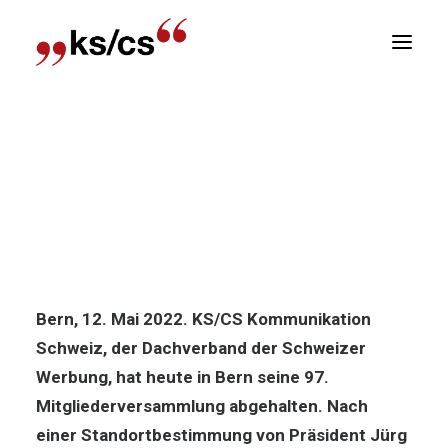
sitionen
Home
Medienmitteilung
«Die Werbefreiheit ist
Newsletter
nicht selbstverständlich!»
R
«Die Werbefreiheit ist nicht
selbstverständlich!»
Bern, 12. Mai 2022. KS/CS Kommunikation
Schweiz, der Dachverband der Schweizer
Werbung, hat heute in Bern seine 97.
Mitgliederversammlung abgehalten. Nach
einer Standortbestimmung von Präsident Jürg