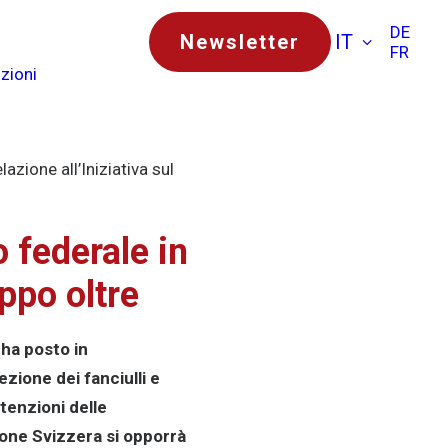
DE
Newsletter
IT
FR
zioni
azione all’Iniziativa sul
o federale in
oppo oltre
 ha posto in
zione dei fanciulli e
ntenzioni delle
ione Svizzera si opporrà