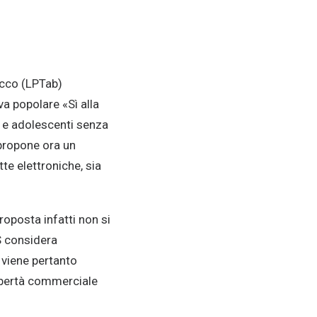
acco (LPTab)
va popolare «Sì alla
li e adolescenti senza
 propone ora un
tte elettroniche, sia
proposta infatti non si
CS considera
 viene pertanto
libertà commerciale