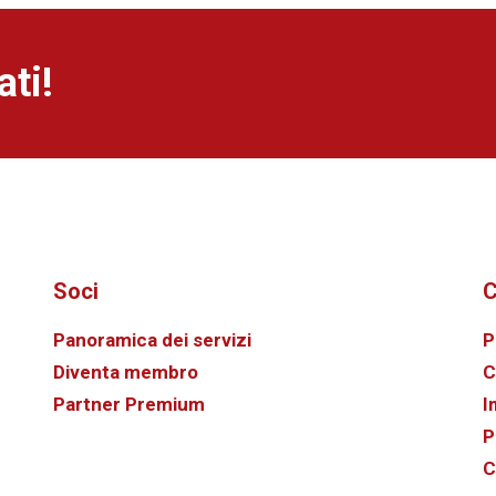
ti!
Soci
C
Panoramica dei servizi
P
Diventa membro
C
Partner Premium
I
P
C