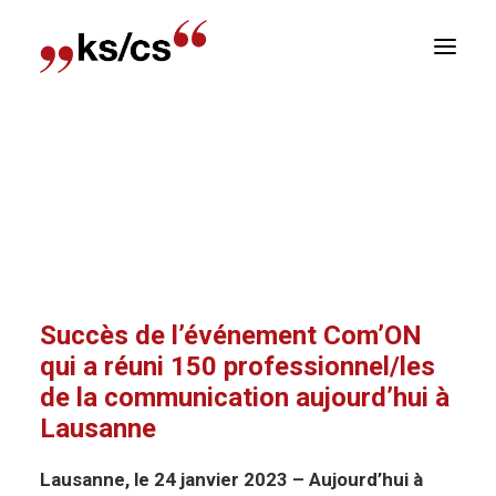
sitions
Accueil
Communiqué de presse
Succès de
Newsletter
l’événement Com’ON qui a réuni 150
professionnel/les de la communication
E
aujourd’hui à Lausanne
Succès de l’événement Com’ON
qui a réuni 150 professionnel/les
de la communication aujourd’hui à
Lausanne
Lausanne, le 24 janvier 2023 – Aujourd’hui à