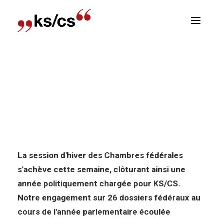
sitions
Accueil
Nouvelles
News-Politiques : Dernière
Newsletter
semaine de la session d’hiver !
E
News-Politiques : Dernière
semaine de la session d'hiver !
La session d'hiver des Chambres fédérales
s'achève cette semaine, clôturant ainsi une
année politiquement chargée pour KS/CS.
Notre engagement sur 26 dossiers fédéraux au
cours de l'année parlementaire écoulée