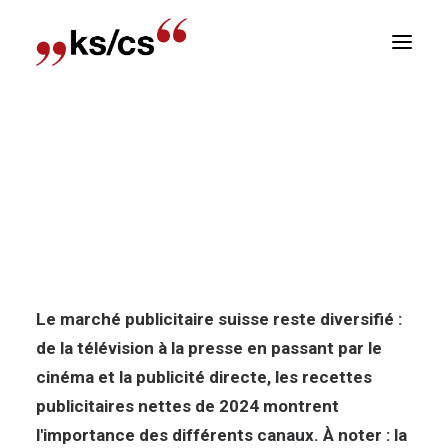
sitions
Accueil
Nouvelles
Marché publicitaire suisse
Newsletter
2024 : chiffres et tendances
E
Marché publicitaire suisse 2024 :
chiffres et tendances
Le marché publicitaire suisse reste diversifié :
de la télévision à la presse en passant par le
cinéma et la publicité directe, les recettes
publicitaires nettes de 2024 montrent
l'importance des différents canaux. À noter : la