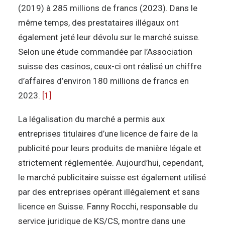
(2019) à 285 millions de francs (2023). Dans le
même temps, des prestataires illégaux ont
également jeté leur dévolu sur le marché suisse.
Selon une étude commandée par l’Association
suisse des casinos, ceux-ci ont réalisé un chiffre
d’affaires d’environ 180 millions de francs en
2023.
[1]
La légalisation du marché a permis aux
entreprises titulaires d’une licence de faire de la
publicité pour leurs produits de manière légale et
strictement réglementée. Aujourd’hui, cependant,
le marché publicitaire suisse est également utilisé
par des entreprises opérant illégalement et sans
licence en Suisse. Fanny Rocchi, responsable du
service juridique de KS/CS, montre dans une