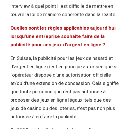
interview à quel point il est difficile de mettre en
œuvre la loi de manière cohérente dans la réalité.
Quelles sont les règles applicables aujourd’hui
lorsqu’une entreprise souhaite faire de la
publicité pour ses jeux d’argent en ligne ?
En Suisse, la publicité pour les jeux de hasard et
d’argent en ligne n’est en principe autorisée que si
l’opérateur dispose d’une autorisation officielle
et/ou d’une extension de concession. Cela signifie
que toute personne qui n’est pas autorisée à
proposer des jeux en ligne légaux, tels que des
jeux de casino ou des loteries, n’est pas non plus
autorisée à en faire la publicité.