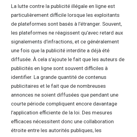
La lutte contre la publicité illégale en ligne est
particulièrement difficile lorsque les exploitants
de plateformes sont basés à l’étranger. Souvent,
les plateformes ne réagissent qu’avec retard aux
signalements d’infractions, et ce généralement
une fois que la publicité interdite a déjà été
diffusée. À cela s’ajoute le fait que les auteurs de
publicités en ligne sont souvent difficiles à
identifier. La grande quantité de contenus
publicitaires et le fait que de nombreuses
annonces ne soient diffusées que pendant une
courte période compliquent encore davantage
l’application efficiente de la loi. Des mesures
efficaces nécessitent donc une collaboration
étroite entre les autorités publiques, les