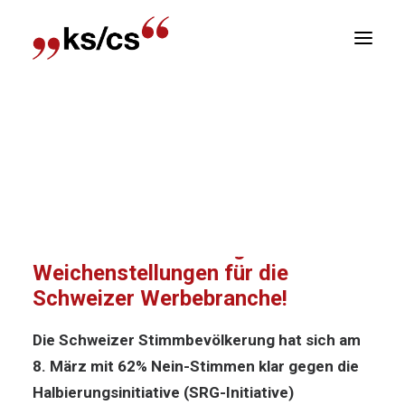
sitionen
Home
News
Politik-News: Wichtige
Newsletter
Weichenstellungen für die Schweizer
R
Werbebranche!
Politik-News: Wichtige
Weichenstellungen für die
Schweizer Werbebranche!
Die Schweizer Stimmbevölkerung hat sich am
8. März mit 62% Nein-Stimmen klar gegen die
Halbierungsinitiative (SRG-Initiative)