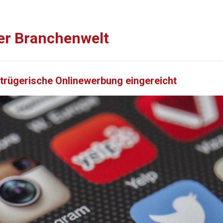
er Branchenwelt
etrügerische Onlinewerbung eingereicht