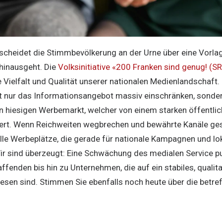
cheidet die Stimmbevölkerung an der Urne über eine Vorlage
hinausgeht. Die
Volksinitiative «200 Franken sind genug! (SR
 Vielfalt und Qualität unserer nationalen Medienlandschaft. 
ht nur das Informationsangebot massiv einschränken, sonder
 hiesigen Werbemarkt, welcher von einem starken öffentlic
iert. Wenn Reichweiten wegbrechen und bewährte Kanäle g
le Werbeplätze, die gerade für nationale Kampagnen und lok
ir sind überzeugt: Eine Schwächung des medialen Service pub
ffenden bis hin zu Unternehmen, die auf ein stabiles, qualit
en sind. Stimmen Sie ebenfalls noch heute über die betref