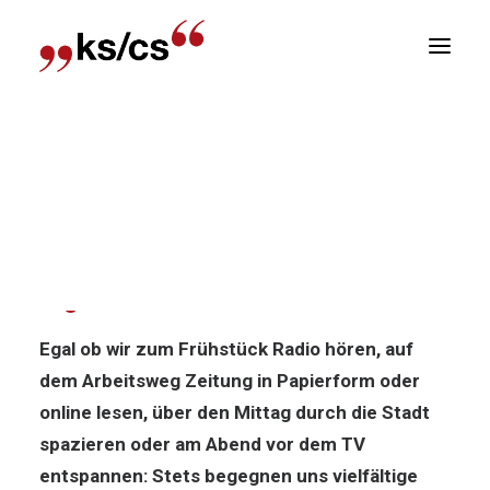
sitionen
Home
News
Politik-News: Werbung darf
Newsletter
täglich faszinieren
R
Politik-News: Werbung darf
täglich faszinieren
Egal ob wir zum Frühstück Radio hören, auf
dem Arbeitsweg Zeitung in Papierform oder
online lesen, über den Mittag durch die Stadt
spazieren oder am Abend vor dem TV
entspannen: Stets begegnen uns vielfältige