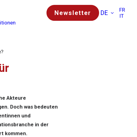
FR
Newsletter
DE
IT
itionen
e?
̈r
che Akteure
ugen. Doch was bedeuten
mentinnen und
tionsbranche in der
ort kommen.