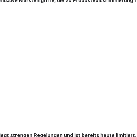
assive Markteingriffe, die zu Produktediskriminierung f
gt strengen Regelungen und ist bereits heute limitiert. 