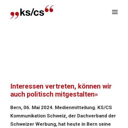
sitionen
Home
Medienmitteilung
«Wenn wir als
Newsletter
Branche unsere Interessen vertreten, können wir
R
auch politisch mitgestalten»
«Wenn wir als Branche unsere
Interessen vertreten, können wir
auch politisch mitgestalten»
Bern, 06. Mai 2024. Medienmitteilung. KS/CS
Kommunikation Schweiz, der Dachverband der
Schweizer Werbung, hat heute in Bern seine