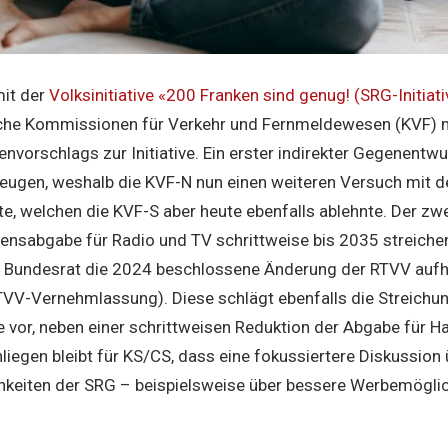
it der
Volksinitiative «200 Franken sind genug! (SRG-Initiati
sche Kommissionen für Verkehr und Fernmeldewesen (KVF) m
vorschlags zur Initiative. Ein erster indirekter Gegenentwu
ugen, weshalb die KVF-N nun einen weiteren Versuch mit d
e, welchen die KVF-S aber heute ebenfalls ablehnte. Der z
ensabgabe für Radio und TV schrittweise bis 2035 streichen
r Bundesrat die 2024 beschlossene Änderung der RTVV aufh
VV-Vernehmlassung). Diese schlägt ebenfalls die Streichu
or, neben einer schrittweisen Reduktion der Abgabe für H
liegen bleibt für KS/CS, dass eine fokussiertere Diskussion 
keiten der SRG – beispielsweise über bessere Werbemöglic