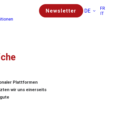
FR
Newsletter
DE
IT
itionen
iche
onaler Plattformen
ten wir uns einerseits
 gute