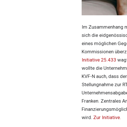
Im Zusammenhang m
sich die eidgenössi
eines möglichen Gegen
Kommissionen überze
Initiative 25.433
wagt
wollte die Unternehm
KVF-N auch, dass de
Stellungnahme zur RT
Unternehmensabgabe v
Franken. Zentrales An
Finanzierungsmöglich
wird.
Zur Initiative.