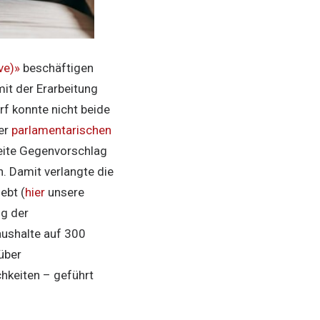
ve)»
beschäftigen
it der Erarbeitung
rf konnte nicht beide
er
parlamentarischen
weite Gegenvorschlag
. Damit verlangte die
ebt (
hier
unsere
ng der
aushalte auf 300
über
hkeiten – geführt