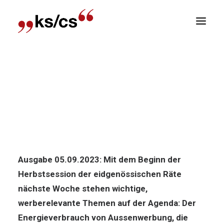
sitionen
Home
News
Politik-News: Vorschau zur
Newsletter
Herbstsession 2023
R
Politik-News: Vorschau zur
Herbstsession 2023
Ausgabe 05.09.2023: Mit dem Beginn der
Herbstsession der eidgenössischen Räte
nächste Woche stehen wichtige,
werberelevante Themen auf der Agenda: Der
Energieverbrauch von Aussenwerbung, die