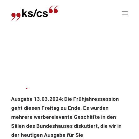
sitionen
Home
News
Politik-News: News aus der
Newsletter
Frühjahressession
R
Politik-News: News aus der
Frühjahressession
Ausgabe 13.03.2024: Die Frühjahressession
geht diesen Freitag zu Ende. Es wurden
mehrere werberelevante Geschäfte in den
Sälen des Bundeshauses diskutiert, die wir in
der heutigen Ausgabe für Sie