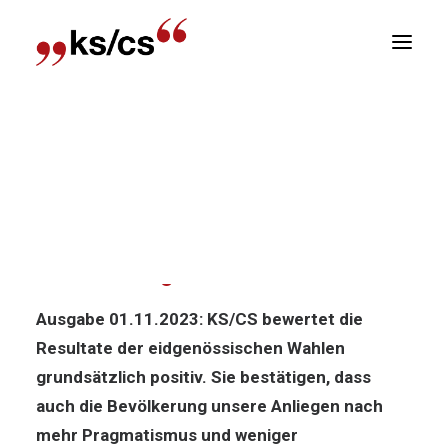
sitionen
Home
News
Politik-News: Mit Rückenwind in
Newsletter
die neue Legislatur!
R
Politik-News: Mit Rückenwind in
die neue Legislatur!
Ausgabe 01.11.2023: KS/CS bewertet die
Resultate der eidgenössischen Wahlen
grundsätzlich positiv. Sie bestätigen, dass
auch die Bevölkerung unsere Anliegen nach
mehr Pragmatismus und weniger